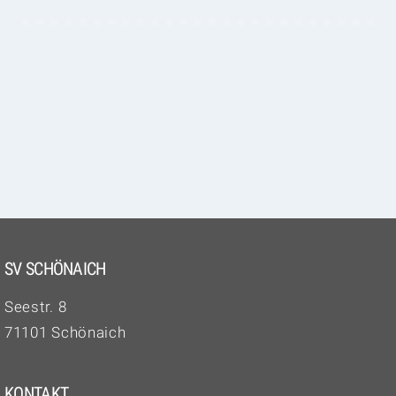
SV SCHÖNAICH
Seestr. 8
71101 Schönaich
KONTAKT