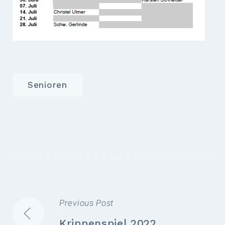
Senioren
Previous Post
BEITRAGSNAVIGATION
Krippenspiel 2022