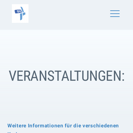
Skip
SV Schönaich
to
content
ME
VERANSTALTUNGEN:
Weitere Informationen für die verschiedenen