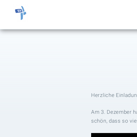
SV Schönaich
Skip
to
content
Herzliche Einladu
Am 3. Dezember ha
schön, dass so vie