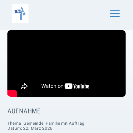
Skip
SV Schönaich
to
content
ME
AUFNAHME
Thema: Gemeinde: Familie mit Auftrag
Datum: 22. März 2026