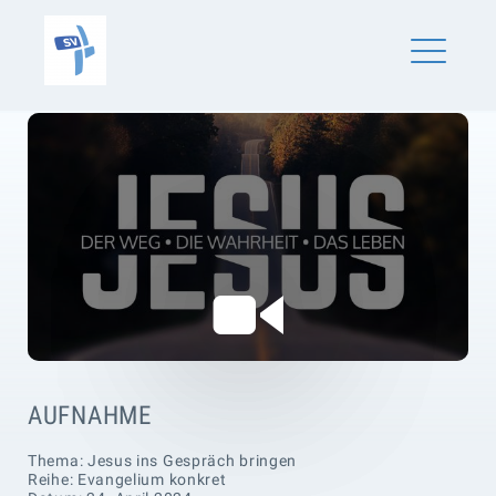
Skip
SV Schönaich
to
content
ME
AUFNAHME
Thema: Jesus ins Gespräch bringen
Reihe: Evangelium konkret