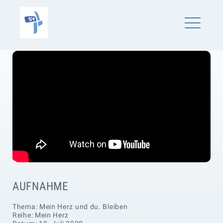
Skip
SV Schönaich
to
content
ME
AUFNAHME
Thema: Mein Herz und du. Bleiben
Reihe: Mein Herz