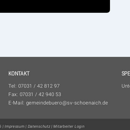
KONTAKT
SP
Tel:
07031 / 42 812 97‬
Unt
Fax: 07031 / 42 940 53
E-Mail:
gemeindebuero@sv-schoenaich.de
6 |
Impressum
|
Datenschutz
|
Mitarbeiter Login