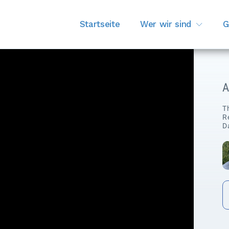
Startseite
Wer wir sind
G
T
R
D