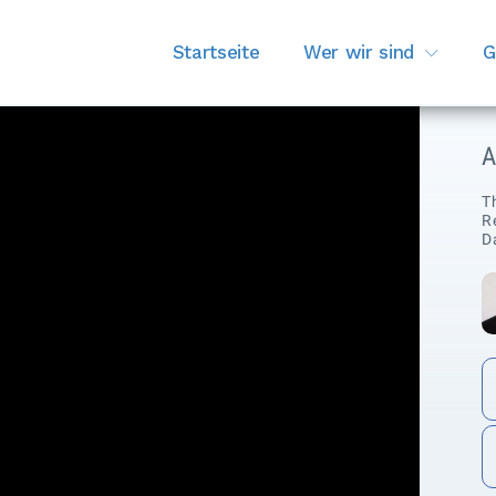
Startseite
Wer wir sind
G
T
R
D