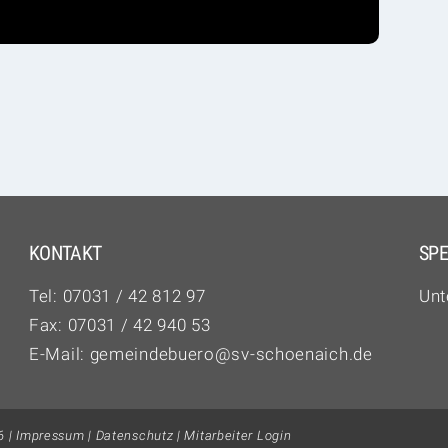
KONTAKT
SP
Tel:
07031 / 42 812 97‬
Unt
Fax: 07031 / 42 940 53
E-Mail:
gemeindebuero@sv-schoenaich.de
6 |
Impressum
|
Datenschutz
|
Mitarbeiter Login