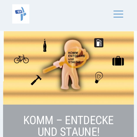
Skip
SV Schönaich
to
content
ME
KOMM – ENTDECKE
UND STAUNE!