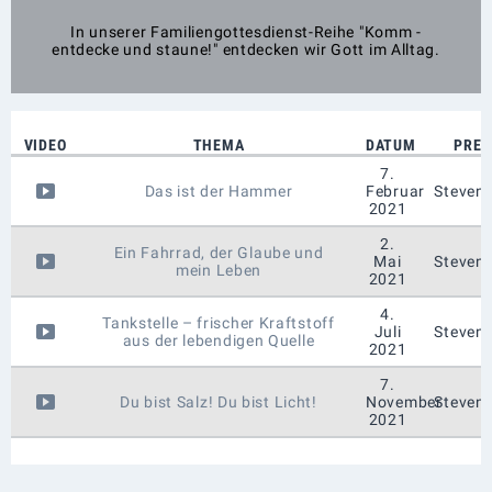
In unserer Familiengottesdienst-Reihe "Komm -
entdecke und staune!" entdecken wir Gott im Alltag.
VIDEO
THEMA
DATUM
PRED
7.
Das ist der Hammer
Februar
Steven
2021
2.
Ein Fahrrad, der Glaube und
Mai
Steven
mein Leben
2021
4.
Tankstelle – frischer Kraftstoff
Juli
Steven
aus der lebendigen Quelle
2021
7.
Du bist Salz! Du bist Licht!
November
Steven
2021