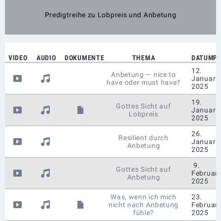
Predigtreihe zu Lobpreis und Anbetung
VIDEO
AUDIO
DOKUMENTE
THEMA
DATUM
PR
12.
Anbetung — nice to
Januar
have oder must have?
2025
19.
Gottes Sicht auf
Januar
Lobpreis
B
2025
26.
Resilient durch
C
Januar
Anbetung
M
2025
9.
Gottes Sicht auf
Februar
Anbetung
B
2025
Was, wenn ich mich
23.
nicht nach Anbetung
Februar
B
fühle?
2025